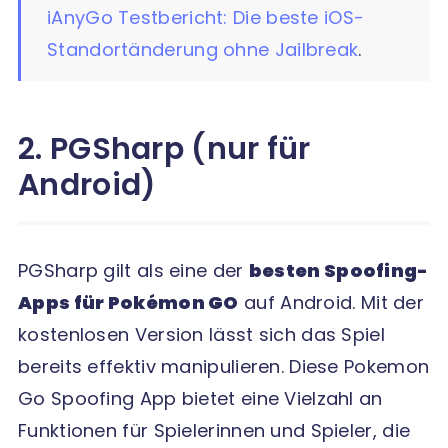
iAnyGo Testbericht: Die beste iOS-
Standortänderung ohne Jailbreak
.
2. PGSharp (nur für
Android)
PGSharp gilt als eine der
besten Spoofing-
Apps für Pokémon GO
auf Android. Mit der
kostenlosen Version lässt sich das Spiel
bereits effektiv manipulieren. Diese Pokemon
Go Spoofing App bietet eine Vielzahl an
Funktionen für Spielerinnen und Spieler, die