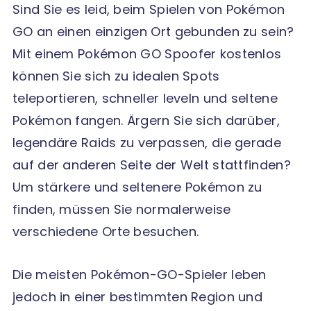
Sind Sie es leid, beim Spielen von Pokémon
GO an einen einzigen Ort gebunden zu sein?
Mit einem Pokémon GO Spoofer kostenlos
können Sie sich zu idealen Spots
teleportieren, schneller leveln und seltene
Pokémon fangen. Ärgern Sie sich darüber,
legendäre Raids zu verpassen, die gerade
auf der anderen Seite der Welt stattfinden?
Um stärkere und seltenere Pokémon zu
finden, müssen Sie normalerweise
verschiedene Orte besuchen.
Die meisten Pokémon-GO-Spieler leben
jedoch in einer bestimmten Region und