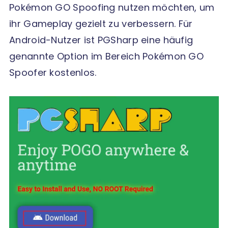
Pokémon GO Spoofing nutzen möchten, um
ihr Gameplay gezielt zu verbessern. Für
Android-Nutzer ist PGSharp eine häufig
genannte Option im Bereich Pokémon GO
Spoofer kostenlos.