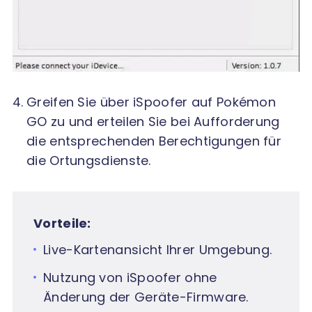
Greifen Sie über iSpoofer auf Pokémon
GO zu und erteilen Sie bei Aufforderung
die entsprechenden Berechtigungen für
die Ortungsdienste.
Vorteile:
Live-Kartenansicht Ihrer Umgebung.
Nutzung von iSpoofer ohne
Änderung der Geräte-Firmware.