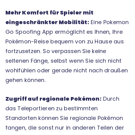
Mehr Komfort für Spieler mit
eingeschränkter Mobilität:
Eine Pokemon
Go Spoofing App ermöglicht es Ihnen, Ihre
Pokémon-Reise bequem von zu Hause aus
fortzusetzen. So verpassen Sie keine
seltenen Fänge, selbst wenn Sie sich nicht
wohlfühlen oder gerade nicht nach draußen
gehen können.
Zugriff auf regionale Pokémon:
Durch
das Teleportieren zu bestimmten
Standorten können Sie regionale Pokémon
fangen, die sonst nur in anderen Teilen der