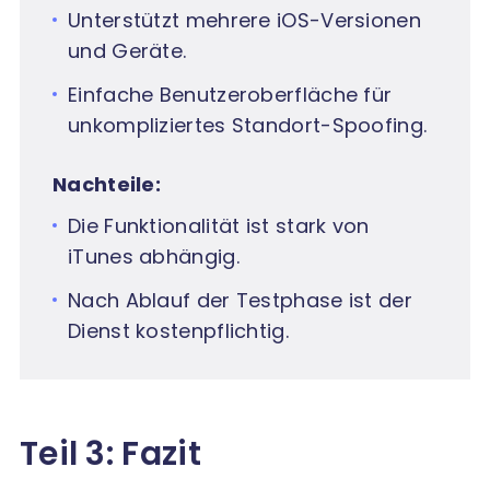
Unterstützt mehrere iOS-Versionen
und Geräte.
Einfache Benutzeroberfläche für
unkompliziertes Standort-Spoofing.
Nachteile:
Die Funktionalität ist stark von
iTunes abhängig.
Nach Ablauf der Testphase ist der
Dienst kostenpflichtig.
Teil 3: Fazit