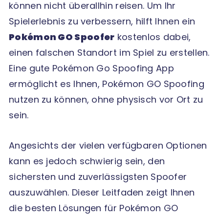
können nicht überallhin reisen. Um Ihr
Spielerlebnis zu verbessern, hilft Ihnen ein
Pokémon GO Spoofer
kostenlos dabei,
einen falschen Standort im Spiel zu erstellen.
Eine gute Pokémon Go Spoofing App
ermöglicht es Ihnen, Pokémon GO Spoofing
nutzen zu können, ohne physisch vor Ort zu
sein.
Angesichts der vielen verfügbaren Optionen
kann es jedoch schwierig sein, den
sichersten und zuverlässigsten Spoofer
auszuwählen. Dieser Leitfaden zeigt Ihnen
die besten Lösungen für Pokémon GO