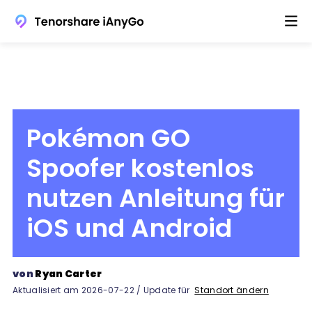
Pokémon GO
Spoofer kostenlos
nutzen Anleitung für
iOS und Android
von
Ryan Carter
Aktualisiert am 2026-07-22 / Update für
Standort ändern