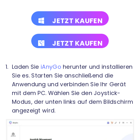
JETZT KAUFEN
JETZT KAUFEN
Laden Sie
iAnyGo
herunter und installieren
Sie es. Starten Sie anschließend die
Anwendung und verbinden Sie Ihr Gerät
mit dem PC. Wählen Sie den Joystick-
Modus, der unten links auf dem Bildschirm
angezeigt wird.