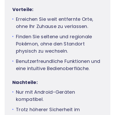
Vorteile:
Erreichen Sie weit entfernte Orte,
ohne Ihr Zuhause zu verlassen.
Finden Sie seltene und regionale
Pokémon, ohne den Standort
physisch zu wechseln.
Benutzerfreundliche Funktionen und
eine intuitive Bedienoberfläche.
Nachteile:
Nur mit Android-Geräten
kompatibel.
Trotz höherer Sicherheit im