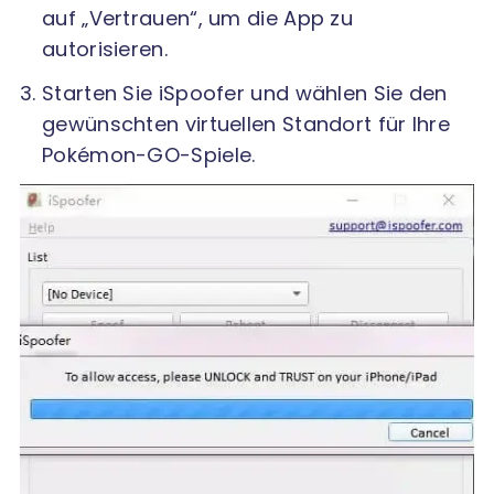
auf „Vertrauen“, um die App zu
autorisieren.
Starten Sie iSpoofer und wählen Sie den
gewünschten virtuellen Standort für Ihre
Pokémon-GO-Spiele.