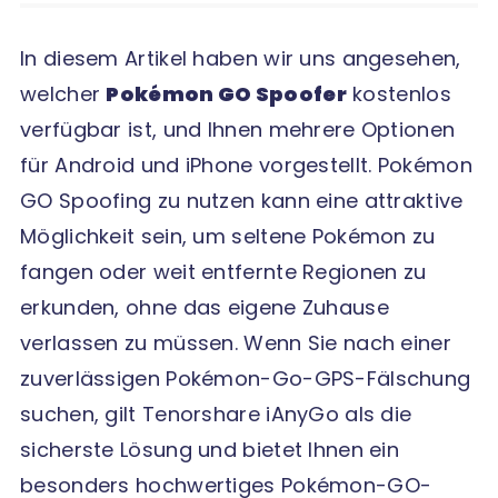
In diesem Artikel haben wir uns angesehen,
welcher
Pokémon GO Spoofer
kostenlos
verfügbar ist, und Ihnen mehrere Optionen
für Android und iPhone vorgestellt. Pokémon
GO Spoofing zu nutzen kann eine attraktive
Möglichkeit sein, um seltene Pokémon zu
fangen oder weit entfernte Regionen zu
erkunden, ohne das eigene Zuhause
verlassen zu müssen. Wenn Sie nach einer
zuverlässigen Pokémon-Go-GPS-Fälschung
suchen, gilt Tenorshare iAnyGo als die
sicherste Lösung und bietet Ihnen ein
besonders hochwertiges Pokémon-GO-