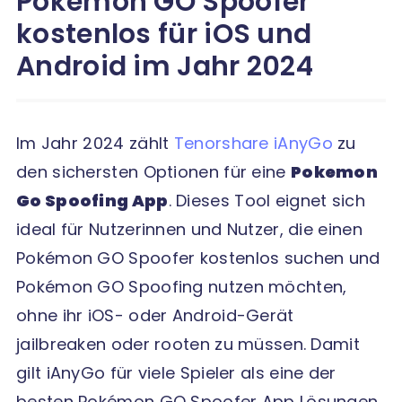
Pokémon GO Spoofer
kostenlos für iOS und
Android im Jahr 2024
Im Jahr 2024 zählt
Tenorshare iAnyGo
zu
den sichersten Optionen für eine
Pokemon
Go Spoofing App
. Dieses Tool eignet sich
ideal für Nutzerinnen und Nutzer, die einen
Pokémon GO Spoofer kostenlos suchen und
Pokémon GO Spoofing nutzen möchten,
ohne ihr iOS- oder Android-Gerät
jailbreaken oder rooten zu müssen. Damit
gilt iAnyGo für viele Spieler als eine der
besten Pokémon GO Spoofer App Lösungen