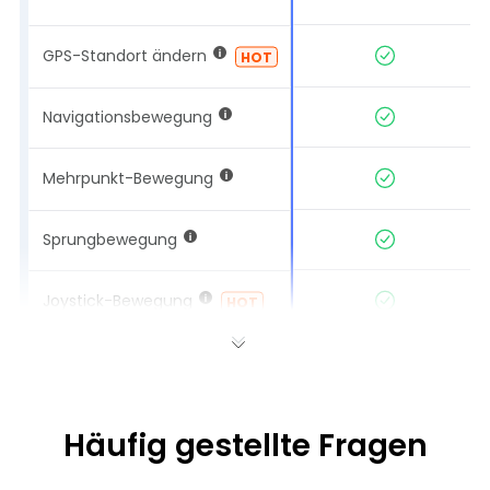
Kaufen
GPS-Standort ändern
HOT
Navigationsbewegung
Mehrpunkt-Bewegung
Sprungbewegung
Joystick-Bewegung
HOT
Rückkehr- oder
Schleifenbewegung
Benutzerdefinierte Routen &
Geschwindigkeit
Häufig gestellte Fragen
GPX importieren