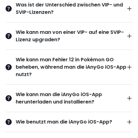
Was ist der Unterschied zwischen VIP- und
SVIP-Lizenzen?
Favoriten
Wie kann man von einer VIP- auf eine SVIP-
Cooldown-Timer
HOT
Lizenz upgraden?
Pokémon/Raids in der Nähe
finden
HOT
Wie kann man Fehler 12 in Pokémon GO
PokeStop Auto-Generate
beheben, während man die iAnyGo iOS-App
Routes
HOT
nutzt?
Feldforschungsaufgaben
Wie kann man die iAnyGo iOS-App
herunterladen und installieren?
PoGo-Routen
HOT
Kartenstil wechseln
Wie benutzt man die iAnyGo iOS-App?
Verlaufsaufzeichnungen