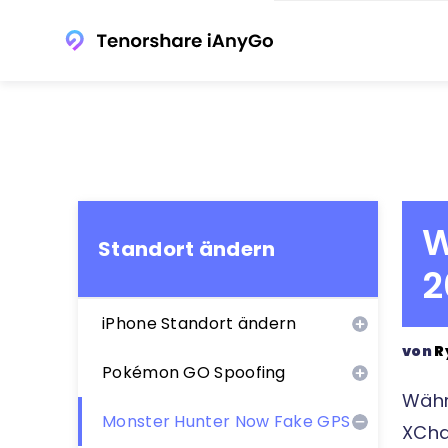
W
Standort ändern
2
iPhone Standort ändern
von
R
Pokémon GO Spoofing
Währ
Monster Hunter Now Fake GPS
XCha