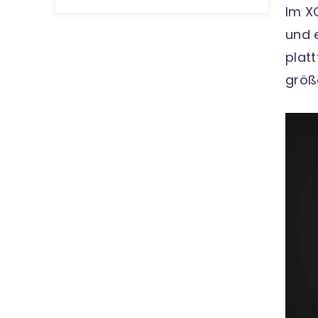
Im X
und 
plat
größ