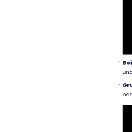
Bei
und
Gr
bes