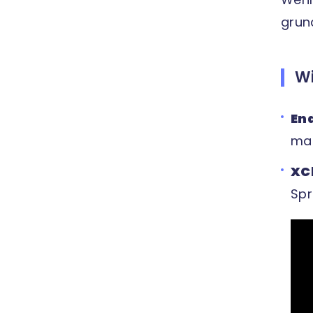
grun
Wi
En
mac
XC
Spr