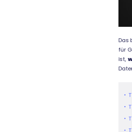
Das 
für 
ist,
w
Date
T
T
T
T