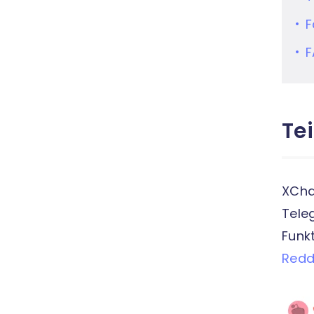
F
F
Tei
XCha
Tele
Funk
Redd