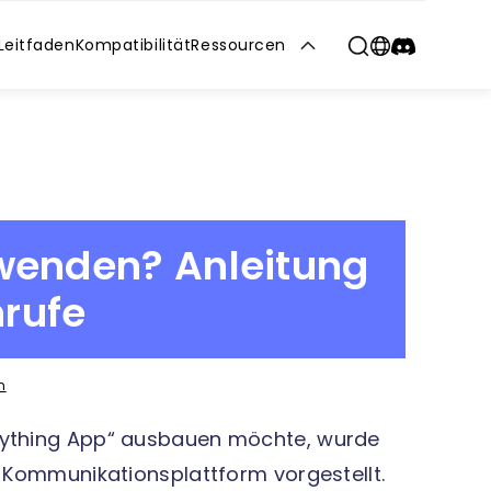
Leitfaden
Kompatibilität
Ressourcen
繁體中文
Русский
English
日本語
한국인
wenden? Anleitung
nrufe
n
erything App“ ausbauen möchte, wurde
e Kommunikationsplattform vorgestellt.