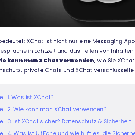
bedeutet: XChat ist nicht nur eine Messaging App
Gespräche in Echtzeit und das Teilen von Inhalten
ie kann man XChat verwenden
, wie Sie XCha
nschutz, private Chats und XChat verschlüsselte 
eil 1. Was ist XChat?
eil 2. Wie kann man XChat verwenden?
eil 3. Ist XChat sicher? Datenschutz & Sicherheit
eil 4. Was ist UltFone und wie hilft es, die Sicher